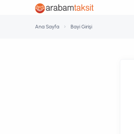
Ana Sayfa
Bayi Girişi